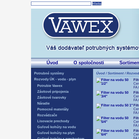
Úvod
O spoločnosti
Sortimen
Potrubné systémy
Úvod
/
Sortiment
/
Rozvody
Rozvody ÚK - voda - plyn
Fil
Ce
Potrubie Vawex
FA.
Závitové pripojenia
Fil
Ce
Závitové tvarovky
FA.
Náradie
Fil
Ce
Pomocné materiály
FA.
Rozvádzače
Fil
Lisovacie prechody
Ce
FA.
Guľové kohúty na vodu
Fil
Guľové kohúty na plyn
Ce
FA.
Guľové kohúty s prechodom