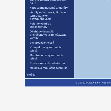
na PE
Filtre a priemyselné armatúry
Ventily radiátorové, škrtiace,
termostatické,
odvzdušňovacie
Poistné ventily a
expanzomaty
Obehové čerpadlá,
príslušenstvo a zmiešavacie
ventily
Vykurovacie telesá
Kompaktné vykurovacie
telesá
Multifunkčné vykurovacie
telesá
Príslušenstvo k radiátorom
Meracia a regulačná technika
Košík
© 2008, VAWEX s.r.o., Všetky prá