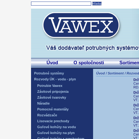
Úvod
O spoločnosti
Sortimen
Potrubné systémy
Úvod
/
Sortiment
/
Rozvody
Rozvody ÚK - voda - plyn
Drž
Ce
Potrubie Vawex
RD.
Závitové pripojenia
Drž
Ce
Závitové tvarovky
VT.
Náradie
Drž
Ce
Pomocné materiály
VT.
Rozvádzače
Drž
Lisovacie prechody
Ce
VT.
Guľové kohúty na vodu
Drž
Guľové kohúty na plyn
Ce
VT.
Guľové kohúty s prechodom