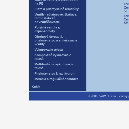
na PE
Ter
Ce
Filtre a priemyselné armatúry
SE.
Ventily radiátorové, škrtiace,
Ter
termostatické,
Ce
odvzdušňovacie
SE.
Poistné ventily a
expanzomaty
Obehové čerpadlá,
príslušenstvo a zmiešavacie
ventily
Vykurovacie telesá
Kompaktné vykurovacie
telesá
Multifunkčné vykurovacie
telesá
Príslušenstvo k radiátorom
Meracia a regulačná technika
Košík
© 2008, VAWEX s.r.o., Všetky prá