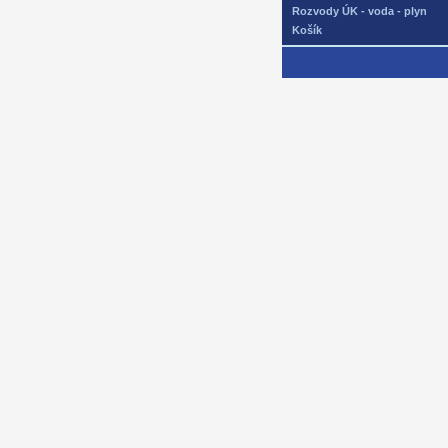
Rozvody ÚK - voda - plyn
Košík