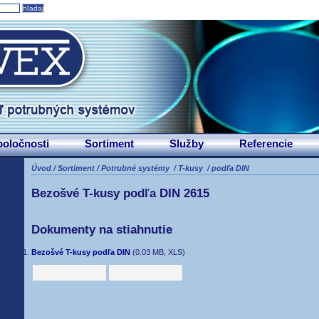
poločnosti
Sortiment
Služby
Referencie
Úvod
/
Sortiment
/
Potrubné systémy
/
T-kusy
/
podľa DIN
Bezošvé T-kusy podľa DIN 2615
Dokumenty na stiahnutie
Bezošvé T-kusy podľa DIN
(0.03 MB, XLS)