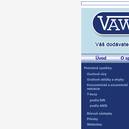
Úvod
O s
Potrubné systémy
Oceľové rúry
Oceľové oblúky a ohyby
Koncentrické a excentrické
redukcie
T-kusy
podľa DIN
podľa ANSI
Rúrové záslepky
Príruby
Weldolety